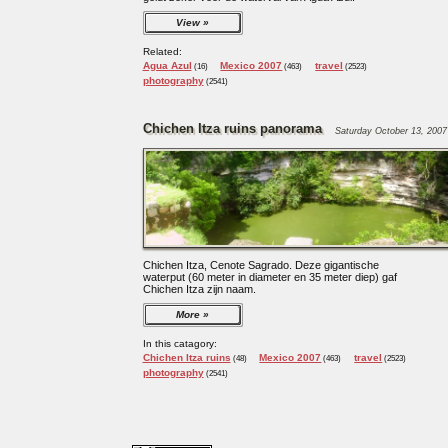
View
Related:
Agua Azul
Mexico 2007
travel
(16)
(463)
(2523)
photography
(2541)
Chichen Itza ruins panorama
Saturday October 13, 2007
Chichen Itza, Cenote Sagrado. Deze gigantische
waterput (60 meter in diameter en 35 meter diep) gaf
Chichen Itza zijn naam.
More
In this catagory:
Chichen Itza ruins
Mexico 2007
travel
(48)
(463)
(2523)
photography
(2541)