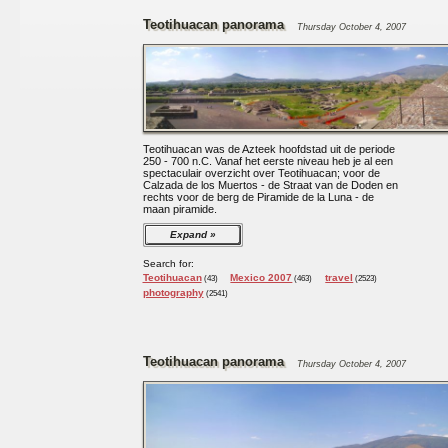
Teotihuacan panorama
Thursday October 4, 2007
Teotihuacan was de Azteek hoofdstad uit de periode
250 - 700 n.C. Vanaf het eerste niveau heb je al een
spectaculair overzicht over Teotihuacan; voor de
Calzada de los Muertos - de Straat van de Doden en
rechts voor de berg de Piramide de la Luna - de
maan piramide.
Expand
Search for:
Teotihuacan
Mexico 2007
travel
(43)
(463)
(2523)
photography
(2541)
Teotihuacan panorama
Thursday October 4, 2007