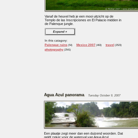
Vanaf de heuvel heb je een mooi uitzicht op de
Templo de las Inscripciones en El Palacio midden in
de Palenque jungle.
Expand
In this catagory:
Palenque ruins
Mexico 2007
travel
(54)
(463)
(2523)
photography
(2541)
Agua Azul panorama
Tuesday October 9, 2007
Een plaatje zegt meer dan een duizend woorden. Dat
geldt zeker voor de waterval van Agua Azul.