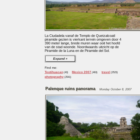
La Ciudadela vanaf de Templo de Quetzalcoatl
piramide gezien is vierkant terrein omgeven door 4
390 meter lange, brede muren waar ooit het hoofd
van de stad woonde. Noordwaards uitzicht op de
Piramide de la Luna en de Piramide del Sol.
Expand
Find me:
Teotihuacan
Mexico 2007
travel
(43)
(463)
(2523)
photography
(2541)
Palenque ruins panorama
Monday October 8, 2007