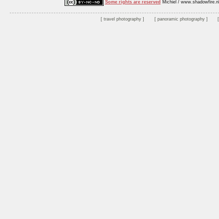
Some rights are reserved
Michiel / www.shadowfire.n
travel photography
panoramic photography