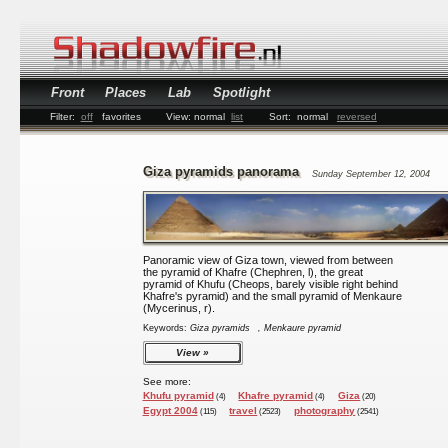
Front
Places
Lab
Spotlight
Filter:
off
favorites
View:
normal
list
Sort:
normal
reversed
Giza pyramids panorama
Sunday September 12, 2004
Panoramic view of Giza town, viewed from between
the pyramid of Khafre (Chephren, l), the great
pyramid of Khufu (Cheops, barely visible right behind
Khafre's pyramid) and the small pyramid of Menkaure
(Mycerinus, r).
Keywords:
Giza pyramids
, Menkaure pyramid
View
See more:
Khufu pyramid
Khafre pyramid
Giza
(4)
(4)
(20)
Egypt 2004
travel
photography
(115)
(2523)
(2541)