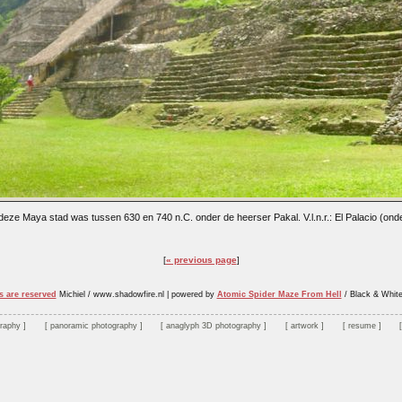
eze Maya stad was tussen 630 en 740 n.C. onder de heerser Pakal. V.l.n.r.: El Palacio (on
« previous page
s are reserved
Michiel / www.shadowfire.nl
|
powered by
Atomic Spider Maze From Hell
/ Black & Whit
graphy
panoramic photography
anaglyph 3D photography
artwork
resume