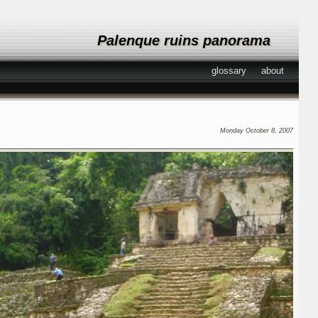
Palenque ruins panorama
glossary
about
Monday October 8, 2007