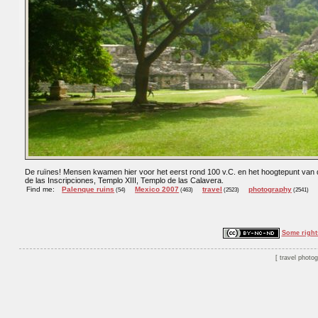
De ruïnes! Mensen kwamen hier voor het eerst rond 100 v.C. en het hoogtepunt van d
de las Inscripciones, Templo XIII, Templo de las Calavera.
Find me:
Palenque ruins
Mexico 2007
travel
photography
(54)
(463)
(2523)
(2541)
Some right
travel photo