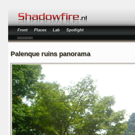
Front
Places
Lab
Spotlight
panoramas
Palenque ruins panorama